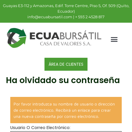
Guayas E3-112 y Amazonas, Edif. Torre Centre, Piso 5, Of. 509 (Quito,
Ecuador)
info@ecuabursatil.com | + 593 2 4528 817
ÁREA DE CLIENTES
Ha olvidado su contraseña
Por favor introduzca su nombre de usuario o dirección
de correo electrónico. Recibirá un enlace para crear
una nueva contraseña por correo electrónico.
Usuario O Correo Electrónico: