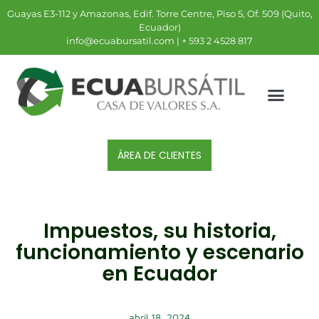
Guayas E3-112 y Amazonas, Edif. Torre Centre, Piso 5, Of. 509 (Quito,
Ecuador)
info@ecuabursatil.com | + 593 2 4528 817
ÁREA DE CLIENTES
Impuestos, su historia,
funcionamiento y escenario
en Ecuador
abril 18, 2024