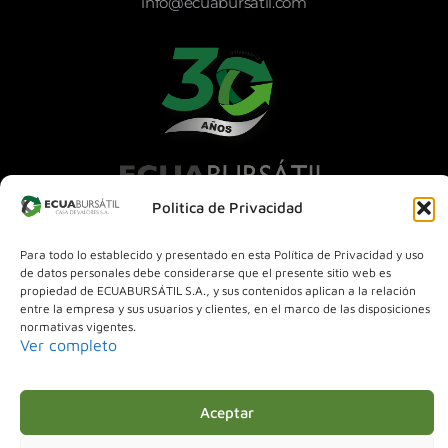
info@ecuabursatil.com
Politica de Privacidad
La Casa de Valores Ecuabursátil S.A. fue fundada en 1993 con
el propósito de apoyar al desarrollo del país a través del
Para todo lo establecido y presentado en esta Política de Privacidad y uso
manejo eficiente y seguro de los recursos que se canalizan a
de datos personales debe considerarse que el presente sitio web es
través del mercado de valores.
propiedad de ECUABURSÁTIL S.A., y sus contenidos aplican a la relación
entre la empresa y sus usuarios y clientes, en el marco de las disposiciones
normativas vigentes.
Ver completo
Aceptar
Ecuabursatil Casa de Valores S.A. © 2025.