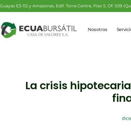
Guayas E3-112 y Amazonas, Edif. Torre Centre, Piso 5, Of. 509 (Qu
Nosotros
Servic
La crisis hipotecari
fin
dici