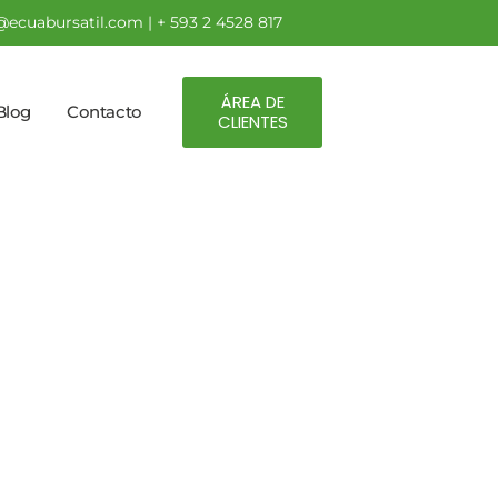
@ecuabursatil.com | + 593 2 4528 817
ÁREA DE
Blog
Contacto
CLIENTES