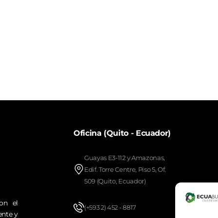
Oficina (Quito - Ecuador)
Guayas E3-112 y Amazonas,
Edif. Torre Centre, Piso 5, Of.
509 (Quito, Ecuador)
on el
(+593 2) 452 - 8817
ente y