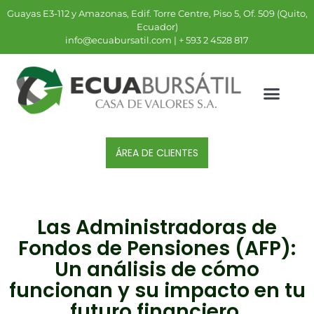
Guayas E3-112 y Amazonas, Edif. Torre Centre, Piso 5, Of. 509 (Quito,
Ecuador)
info@ecuabursatil.com | + 593 2 4528 817
ÁREA DE CLIENTES
Las Administradoras de
Fondos de Pensiones (AFP):
Un análisis de cómo
funcionan y su impacto en tu
futuro financiero.