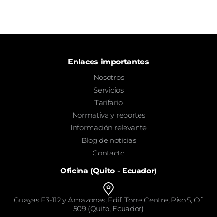
Enlaces importantes
Nosotros
Servicios
Tarifario
Normativa y reportes
Información relevante
Blog de noticias
Contacto
Oficina (Quito - Ecuador)
Guayas E3-112 y Amazonas, Edif. Torre Centre, Piso 5, Of.
509 (Quito, Ecuador)